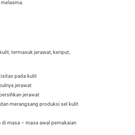
au melasma.
lit, termasuk jerawat, keriput,
sitas pada kulit
ulnya jerawat
ersihkan jerawat
dan merangsang produksi sel kulit
knya di masa – masa awal pemakaian