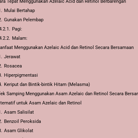
ara Tepat Menggunakan Azelaic Acid dan Retinol Berbarengan
1.
Mulai Bertahap
2.
Gunakan Pelembap
4.2.1.
Pagi:
4.2.2.
Malam:
anfaat Menggunakan Azelaic Acid dan Retinol Secara Bersamaan
1.
Jerawat
2.
Rosacea
3.
Hiperpigmentasi
4.
Keriput dan Bintik-bintik Hitam (Melasma)
fek Samping Menggunakan Asam Azelaic dan Retinol Secara Bers
lternatif untuk Asam Azelaic dan Retinol
1.
Asam Salisilat
2.
Benzoil Peroksida
3.
Asam Glikolat