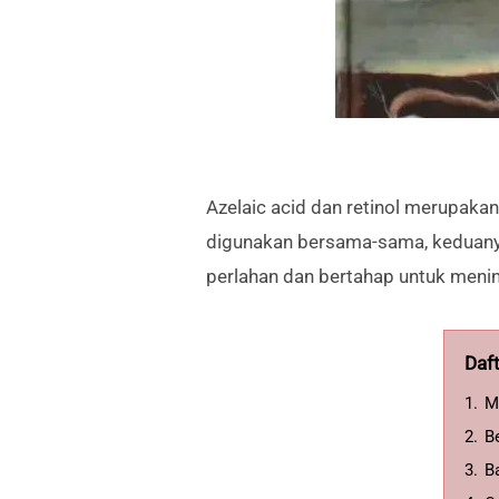
Azelaic acid dan retinol merupakan
digunakan bersama-sama, keduanya
perlahan dan bertahap untuk meni
Daft
1.
M
2.
B
3.
B