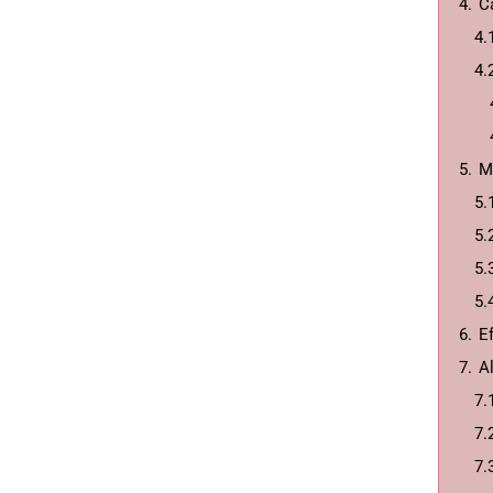
4.
C
4.
4.
5.
M
5.
5.
5.
5.
6.
E
7.
A
7.
7.
7.