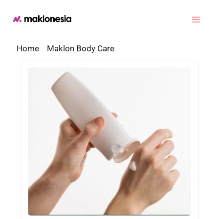
Lewati
ke
Main
konten
Home
»
Maklon Body Care
»
Maklon Body Lotion
Men