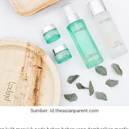
Sumber: Id.theasianparent.com