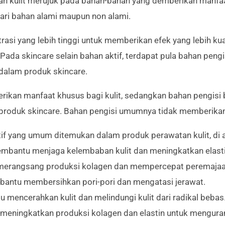
an kulit merujuk pada bahan-bahan yang demberikan manfaa
dari bahan alami maupun non alami.
si yang lebih tinggi untuk memberikan efek yang lebih kuat
Pada skincare selain bahan aktif, terdapat pula bahan peng
dalam produk skincare.
rikan manfaat khusus bagi kulit, sedangkan bahan pengisi
produk skincare. Bahan pengisi umumnya tidak memberikan 
if yang umum ditemukan dalam produk perawatan kulit, di 
membantu menjaga kelembaban kulit dan meningkatkan elastis
 merangsang produksi kolagen dan mempercepat peremajaan
embantu membersihkan pori-pori dan mengatasi jerawat.
u mencerahkan kulit dan melindungi kulit dari radikal bebas
 meningkatkan produksi kolagen dan elastin untuk menguran