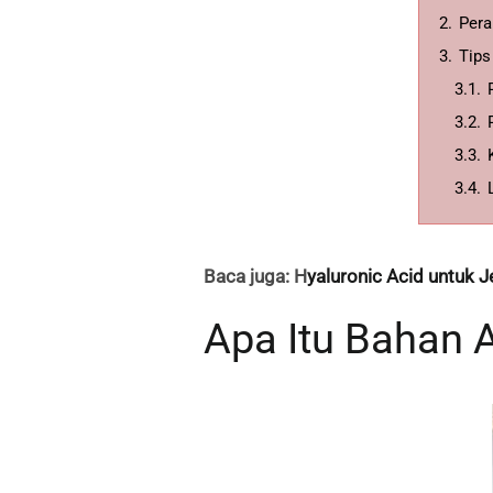
2.
Pera
3.
Tips
3.1.
3.2.
3.3.
3.4.
Baca juga: H
yaluronic Acid untuk J
Apa Itu Bahan A