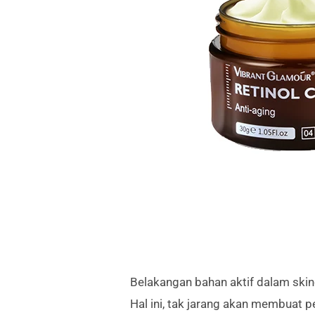
Belakangan bahan aktif dalam ski
Hal ini, tak jarang akan membuat 