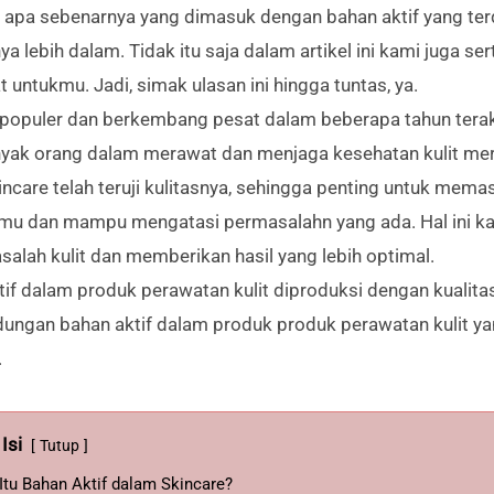
 apa sebenarnya yang dimasuk dengan bahan aktif yang ter
lebih dalam. Tidak itu saja dalam artikel ini kami juga se
 untukmu. Jadi, simak ulasan ini hingga tuntas, ya.
 populer dan berkembang pesat dalam beberapa tahun terakh
yak orang dalam merawat dan menjaga kesehatan kulit me
ncare telah teruji kulitasnya, sehingga penting untuk mema
tmu dan mampu mengatasi permasalahn yang ada. Hal ini ka
lah kulit dan memberikan hasil yang lebih optimal.
if dalam produk perawatan kulit diproduksi dengan kualita
ungan bahan aktif dalam produk produk perawatan kulit yan
.
Isi
Tutup
Itu Bahan Aktif dalam Skincare?