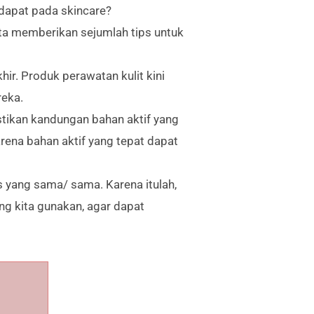
dapat pada skincare?
rta memberikan sejumlah tips untuk
ir. Produk perawatan kulit kini
reka.
stikan kandungan bahan aktif yang
rena bahan aktif yang tepat dapat
s yang sama/ sama. Karena itulah,
g kita gunakan, agar dapat