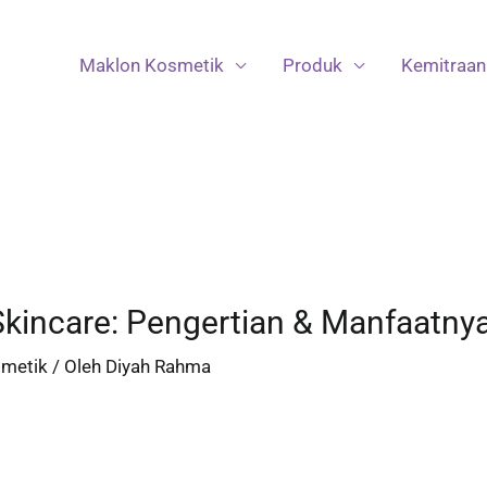
Maklon Kosmetik
Produk
Kemitraan
Skincare: Pengertian & Manfaatny
smetik
/ Oleh
Diyah Rahma